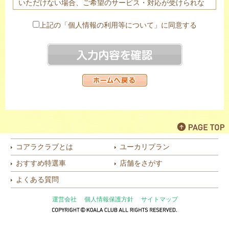
いただけない場合、ご希望のサービス・対応が受けられな
い場合がありますので予めご了承下さい。
２．ご提供頂きました個人情報は、法令に基づく場合を除
上記の「個人情報の利用等について」に同意する
き、あらかじめご本人の同意を頂き当該代理店のみ提供す
る場合がございます。
３．当社は個人情報の取扱業務の全部または一部を個人情
報保護体制について一定の水準を満たしていると認められ
る委託先に委託する場合があります。
４．個人情報の開示等（利用目的の通知、開示、内容の訂
正・追加・削除、利用の停止または消去、第三者への提供
の停止）は以下の問合わせ窓口にて受け付けております。
株式会社オリコオートリース 個人情報管理責任者 コン
プライアンス・リスク管理部長
コアラクラブとは
ユーカリプラン
〒110-0016 東京都台東区台東2-27-5 日土地御徒町ビル
おすすめ特選車
店舗をさがす
TEL：03(6860)0706
（月～金 9:30～18:00 ただし土日・祝祭日を除く）
よくある質問
[代理店]
運営会社
個人情報保護方針
サイトマップ
KOALA CLUB 前橋店 有限会社オブチオート 個人情報
管理責任者 代表取締役（社長）
〒371-0052 群馬県前橋市上沖町253-1