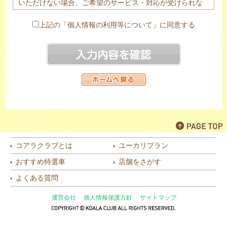
いただけない場合、ご希望のサービス・対応が受けられな
い場合がありますので予めご了承下さい。
２．ご提供頂きました個人情報は、法令に基づく場合を除
上記の「個人情報の利用等について」に同意する
き、あらかじめご本人の同意を頂き当該代理店のみ提供す
る場合がございます。
３．当社は個人情報の取扱業務の全部または一部を個人情
報保護体制について一定の水準を満たしていると認められ
る委託先に委託する場合があります。
４．個人情報の開示等（利用目的の通知、開示、内容の訂
正・追加・削除、利用の停止または消去、第三者への提供
の停止）は以下の問合わせ窓口にて受け付けております。
株式会社オリコオートリース 個人情報管理責任者 コン
プライアンス・リスク管理部長
コアラクラブとは
ユーカリプラン
〒110-0016 東京都台東区台東2-27-5 日土地御徒町ビル
おすすめ特選車
店舗をさがす
TEL：03(6860)0706
（月～金 9:30～18:00 ただし土日・祝祭日を除く）
よくある質問
[代理店]
運営会社
個人情報保護方針
サイトマップ
KOALA CLUB 御前崎店 株式会社松井モータース 個人
情報管理責任者 代表取締役（社長）
〒437-1622 静岡県御前崎市白羽1310-3