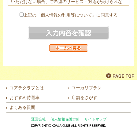
いただけない場合、ご希望のサービス・対応が受けられな
い場合がありますので予めご了承下さい。
２．ご提供頂きました個人情報は、法令に基づく場合を除
上記の「個人情報の利用等について」に同意する
き、あらかじめご本人の同意を頂き当該代理店のみ提供す
る場合がございます。
３．当社は個人情報の取扱業務の全部または一部を個人情
報保護体制について一定の水準を満たしていると認められ
る委託先に委託する場合があります。
４．個人情報の開示等（利用目的の通知、開示、内容の訂
正・追加・削除、利用の停止または消去、第三者への提供
の停止）は以下の問合わせ窓口にて受け付けております。
株式会社オリコオートリース 個人情報管理責任者 コン
プライアンス・リスク管理部長
コアラクラブとは
ユーカリプラン
〒110-0016 東京都台東区台東2-27-5 日土地御徒町ビル
おすすめ特選車
店舗をさがす
TEL：03(6860)0706
（月～金 9:30～18:00 ただし土日・祝祭日を除く）
よくある質問
[代理店]
運営会社
個人情報保護方針
サイトマップ
KOALA CLUB 二又瀬店 有限会社寿モータース 個人情
報管理責任者 代表取締役（社長）
〒812-0066 福岡県福岡市東区二又瀬18-16