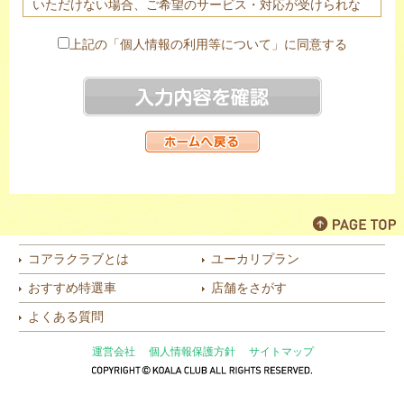
いただけない場合、ご希望のサービス・対応が受けられな
い場合がありますので予めご了承下さい。
２．ご提供頂きました個人情報は、法令に基づく場合を除
上記の「個人情報の利用等について」に同意する
き、あらかじめご本人の同意を頂き当該代理店のみ提供す
る場合がございます。
３．当社は個人情報の取扱業務の全部または一部を個人情
報保護体制について一定の水準を満たしていると認められ
る委託先に委託する場合があります。
４．個人情報の開示等（利用目的の通知、開示、内容の訂
正・追加・削除、利用の停止または消去、第三者への提供
の停止）は以下の問合わせ窓口にて受け付けております。
株式会社オリコオートリース 個人情報管理責任者 コン
プライアンス・リスク管理部長
コアラクラブとは
ユーカリプラン
〒110-0016 東京都台東区台東2-27-5 日土地御徒町ビル
おすすめ特選車
店舗をさがす
TEL：03(6860)0706
（月～金 9:30～18:00 ただし土日・祝祭日を除く）
よくある質問
[代理店]
運営会社
個人情報保護方針
サイトマップ
KOALA CLUB 御前崎店 株式会社松井モータース 個人
情報管理責任者 代表取締役（社長）
〒437-1622 静岡県御前崎市白羽1310-3