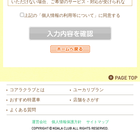
いただけない場合、ご希望のサービス・対応が受けられな
い場合がありますので予めご了承下さい。
２．ご提供頂きました個人情報は、法令に基づく場合を除
上記の「個人情報の利用等について」に同意する
き、あらかじめご本人の同意を頂き当該代理店のみ提供す
る場合がございます。
３．当社は個人情報の取扱業務の全部または一部を個人情
報保護体制について一定の水準を満たしていると認められ
る委託先に委託する場合があります。
４．個人情報の開示等（利用目的の通知、開示、内容の訂
正・追加・削除、利用の停止または消去、第三者への提供
の停止）は以下の問合わせ窓口にて受け付けております。
株式会社オリコオートリース 個人情報管理責任者 コン
プライアンス・リスク管理部長
コアラクラブとは
ユーカリプラン
〒110-0016 東京都台東区台東2-27-5 日土地御徒町ビル
おすすめ特選車
店舗をさがす
TEL：03(6860)0706
（月～金 9:30～18:00 ただし土日・祝祭日を除く）
よくある質問
[代理店]
運営会社
個人情報保護方針
サイトマップ
KOALA CLUB 小牧南店 株式会社オートタウン犬山 個
人情報管理責任者 代表取締役（社長）
〒485-0023 愛知県小牧市北外山805-7