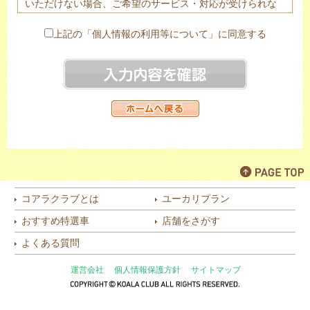
いただけない場合、ご希望のサービス・対応が受けられな
い場合がありますので予めご了承下さい。
２．ご提供頂きました個人情報は、法令に基づく場合を除
上記の「個人情報の利用等について」に同意する
き、あらかじめご本人の同意を頂き当該代理店のみ提供す
る場合がございます。
３．当社は個人情報の取扱業務の全部または一部を個人情
報保護体制について一定の水準を満たしていると認められ
る委託先に委託する場合があります。
４．個人情報の開示等（利用目的の通知、開示、内容の訂
正・追加・削除、利用の停止または消去、第三者への提供
の停止）は以下の問合わせ窓口にて受け付けております。
株式会社オリコオートリース 個人情報管理責任者 コン
プライアンス・リスク管理部長
コアラクラブとは
ユーカリプラン
〒110-0016 東京都台東区台東2-27-5 日土地御徒町ビル
おすすめ特選車
店舗をさがす
TEL：03(6860)0706
（月～金 9:30～18:00 ただし土日・祝祭日を除く）
よくある質問
[代理店]
運営会社
個人情報保護方針
サイトマップ
KOALA CLUB 本庄店 株式会社カーサン 個人情報管理
責任者 代表取締役（社長）
〒367-0211 埼玉県本庄市児玉町吉田林370-2