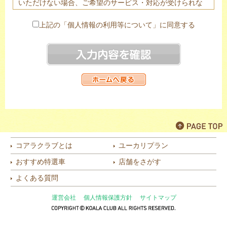
いただけない場合、ご希望のサービス・対応が受けられな
い場合がありますので予めご了承下さい。
２．ご提供頂きました個人情報は、法令に基づく場合を除
上記の「個人情報の利用等について」に同意する
き、あらかじめご本人の同意を頂き当該代理店のみ提供す
る場合がございます。
３．当社は個人情報の取扱業務の全部または一部を個人情
報保護体制について一定の水準を満たしていると認められ
る委託先に委託する場合があります。
４．個人情報の開示等（利用目的の通知、開示、内容の訂
正・追加・削除、利用の停止または消去、第三者への提供
の停止）は以下の問合わせ窓口にて受け付けております。
株式会社オリコオートリース 個人情報管理責任者 コン
プライアンス・リスク管理部長
コアラクラブとは
ユーカリプラン
〒110-0016 東京都台東区台東2-27-5 日土地御徒町ビル
おすすめ特選車
店舗をさがす
TEL：03(6860)0706
（月～金 9:30～18:00 ただし土日・祝祭日を除く）
よくある質問
[代理店]
運営会社
個人情報保護方針
サイトマップ
KOALA CLUB 個人情報管理責任者 代表取締役（社
長）
選択してください